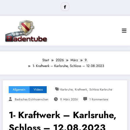
Zum
Inhalt
springen
Start
2026
März
9.
1- Kraftwerk – Karlsruhe, Schloss – 12.08.2023
,
,
Allgemein
Videos
Karlsruhe
Kraftwerk
Schloss Karlsruhe
Badisches Eichhoernchen
9. März 2026
1 Kommentare
1- Kraftwerk – Karlsruhe,
Schloss – 12.08.2023