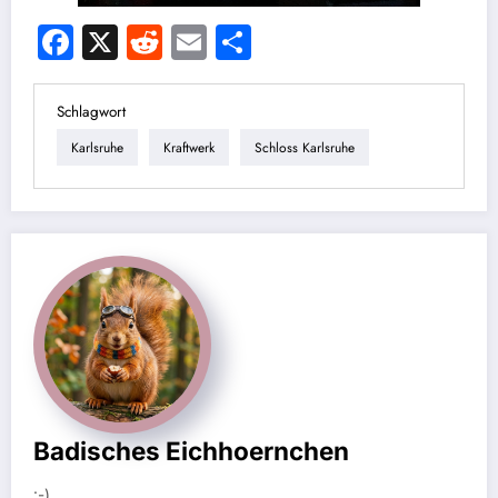
Facebook
X
Reddit
Email
Teilen
Schlagwort
Karlsruhe
Kraftwerk
Schloss Karlsruhe
Badisches Eichhoernchen
:-)